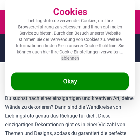
Der Platz für deine Lieblingsfotos!
Cookies
Waren
Lieblingsfoto.de verwendet Cookies, um Ihre
Browsererfahrung zu verbessern und Ihnen optimalen
Service zu bieten. Durch den Besuch unserer Website
stimmen Sie der Verwendung von Cookies zu. Weitere
🌞
SOMMERDEALS:
Die höchsten Rabatte des Jahres auf deine
Informationen finden Sie in unserer
Cookie-Richtlinie
. Sie
Lieblingsgeschenke! 🌞
können auch hier Ihre Cookie-Einstellungen verwalten...
Noch
1 tag
und
12
:
31
:
54
ablehnen
Runde Bilder Kollektionen günstig online
Okay
kaufen
Du suchst nach einer einzigartigen und kreativen Art, deine
Wände zu dekorieren? Dann sind die Wandkreise von
Lieblingsfoto genau das Richtige für dich. Diese
einzigartigen Dekorationen gibt es in einer Vielzahl von
Themen und Designs, sodass du garantiert die perfekte