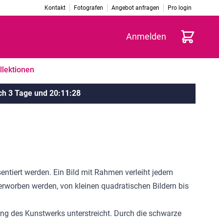
Kontakt
Fotografen
Angebot anfragen
Pro login
Warenkorb
Anmelden
llektionen
ch
3 Tage
und
20
:
11
:
27
ntiert werden. Ein Bild mit Rahmen verleiht jedem
rworben werden, von kleinen quadratischen Bildern bis
kung des Kunstwerks unterstreicht. Durch die schwarze