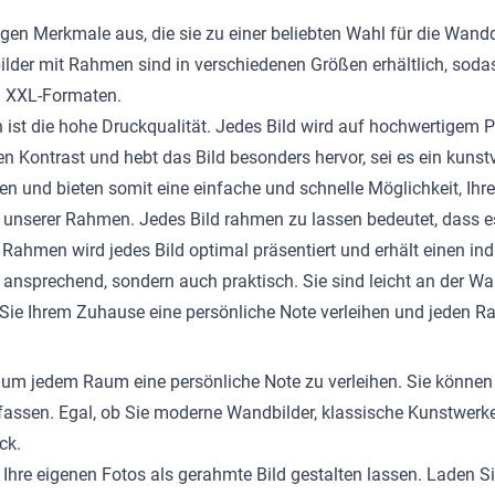
igen Merkmale aus, die sie zu einer beliebten Wahl für die Wand
lder mit Rahmen sind in verschiedenen Größen erhältlich, sodas
en XXL-Formaten.
t die hohe Druckqualität. Jedes Bild wird auf hochwertigem Pap
n Kontrast und hebt das Bild besonders hervor, sei es ein kunst
n und bieten somit eine einfache und schnelle Möglichkeit, Ihr
ng unserer Rahmen. Jedes Bild rahmen zu lassen bedeutet, dass e
Rahmen wird jedes Bild optimal präsentiert und erhält einen ind
ansprechend, sondern auch praktisch. Sie sind leicht an der Wan
Sie Ihrem Zuhause eine persönliche Note verleihen und jeden R
, um jedem Raum eine persönliche Note zu verleihen. Sie könne
fassen. Egal, ob Sie moderne Wandbilder, klassische Kunstwerk
ck.
hre eigenen Fotos als gerahmte Bild gestalten lassen. Laden Sie