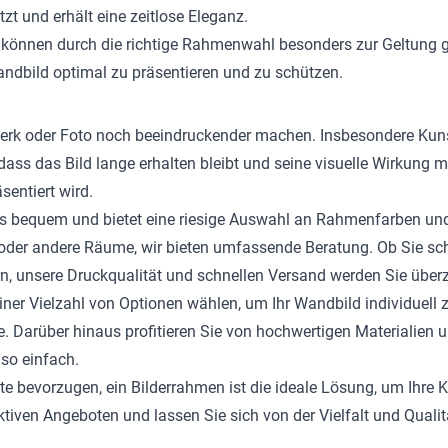
zt und erhält eine zeitlose Eleganz.
e können durch die richtige Rahmenwahl besonders zur Geltung g
ndbild optimal zu präsentieren und zu schützen.
stwerk oder Foto noch beeindruckender machen. Insbesondere Ku
, dass das Bild lange erhalten bleibt und seine visuelle Wirkung
sentiert wird.
rs bequem und bietet eine riesige Auswahl an Rahmenfarben und
 oder andere Räume, wir bieten umfassende Beratung. Ob Sie sc
, unsere Druckqualität und schnellen Versand werden Sie über
er Vielzahl von Optionen wählen, um Ihr Wandbild individuell zu
Darüber hinaus profitieren Sie von hochwertigen Materialien und
so einfach.
ate bevorzugen, ein Bilderrahmen ist die ideale Lösung, um Ihre
aktiven Angeboten und lassen Sie sich von der Vielfalt und Qua