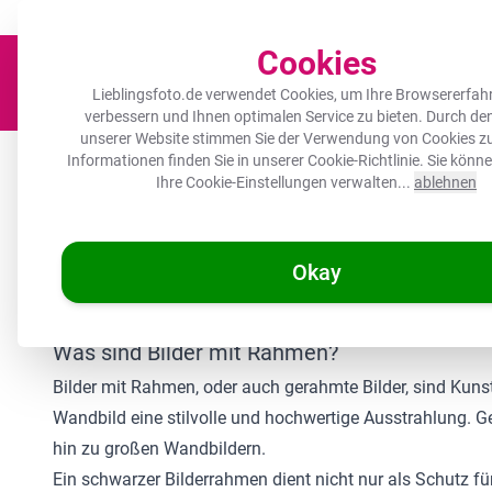
Der Platz für deine Lieblingsfotos!
Zügig & sorgfältig
100.000+ zufrie
Cookies
Lieblingsfoto.de verwendet Cookies, um Ihre Browsererfah
verbessern und Ihnen optimalen Service zu bieten. Durch d
unserer Website stimmen Sie der Verwendung von Cookies zu
Leinwand
Herdabdeckplatte
Wanddeko
Küche
Ou
Informationen finden Sie in unserer
Cookie-Richtlinie
. Sie könn
Ihre Cookie-Einstellungen verwalten...
ablehnen
🌞
SOMMERDEALS:
Die hö
Okay
/
Lieblingsfoto.de
Bilder mit Rahmen
Was sind Bilder mit Rahmen?
Bilder mit Rahmen, oder auch gerahmte Bilder, sind Kuns
Wandbild eine stilvolle und hochwertige Ausstrahlung. 
hin zu großen Wandbildern.
Ein schwarzer Bilderrahmen dient nicht nur als Schutz fü