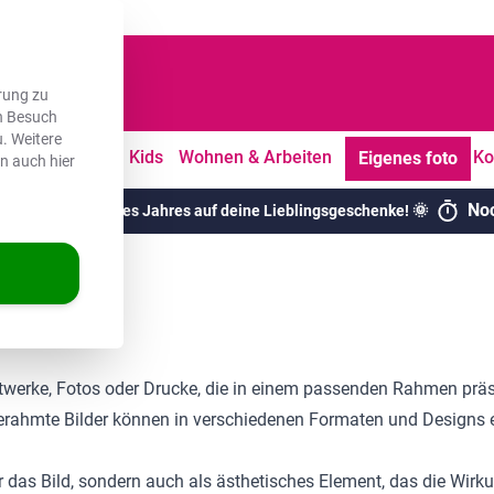
dene Kunden
rung zu
en Besuch
. Weitere
tdoor
Freizeit
Kids
Wohnen & Arbeiten
Ko
Eigenes foto
en auch hier
No
chsten Rabatte des Jahres auf deine Lieblingsgeschenke! 🌞
twerke, Fotos oder Drucke, die in einem passenden Rahmen präse
Gerahmte Bilder können in verschiedenen Formaten und Designs e
r das Bild, sondern auch als ästhetisches Element, das die Wir