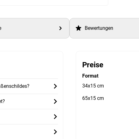
e
Bewertungen
Preise
Format
34x15 cm
raßenschildes?
65x15 cm
et?