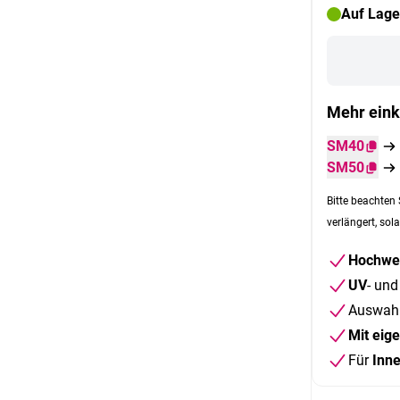
Auf Lage
Mehr eink
SM40
SM50
Bitte beachten 
verlängert, sola
Hochwer
UV
- un
Auswah
Mit eig
Für
Inn