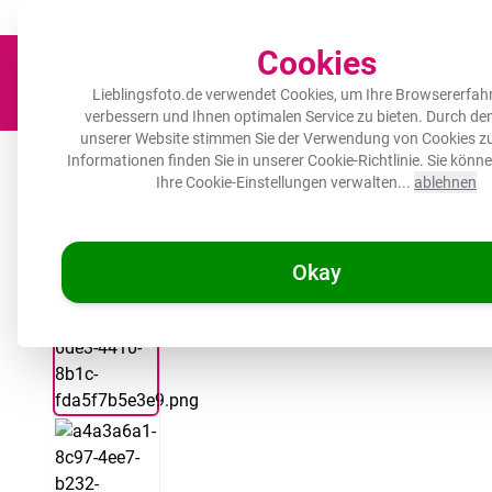
Der Platz für deine Lieblingsfotos!
Zügig & sorgfältig
100.000+ zufrie
Cookies
Lieblingsfoto.de verwendet Cookies, um Ihre Browsererfah
verbessern und Ihnen optimalen Service zu bieten. Durch d
unserer Website stimmen Sie der Verwendung von Cookies zu
Leinwand
Herdabdeckplatte
Wanddeko
Küche
Ou
Informationen finden Sie in unserer
Cookie-Richtlinie
. Sie könn
Ihre Cookie-Einstellungen verwalten...
ablehnen
Okay
/
/
Lieblingsfoto.de
Wanddeko
Straßenschild