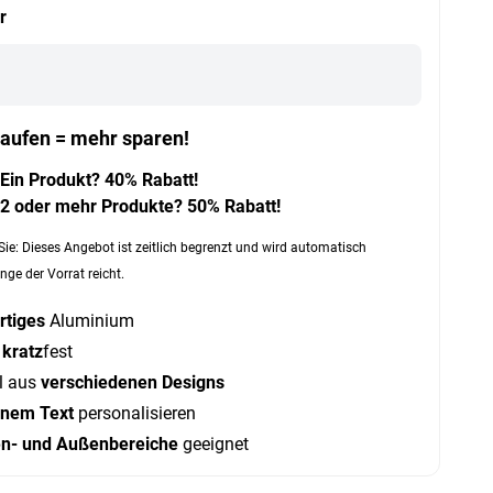
r
aufen = mehr sparen!
Ein Produkt? 40% Rabatt!
2 oder mehr Produkte? 50% Rabatt!
Sie: Dieses Angebot ist zeitlich begrenzt und wird automatisch
nge der Vorrat reicht.
tiges
Aluminium
d
kratz
fest
l aus
verschiedenen Designs
enem Text
personalisieren
en- und Außenbereiche
geeignet