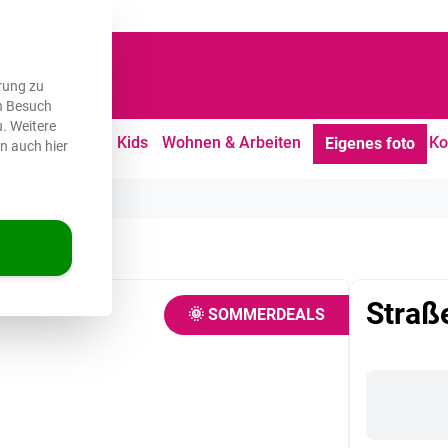
dene Kunden
rung zu
en Besuch
. Weitere
tdoor
Freizeit
Kids
Wohnen & Arbeiten
Ko
Eigenes foto
en auch hier
Straß
🌞 SOMMERDEALS