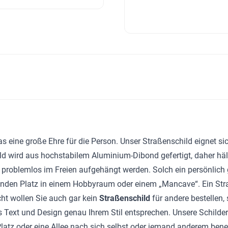
 eine große Ehre für die Person. Unser Straßenschild eignet s
d wird aus hochstabilem Aluminium-Dibond gefertigt, daher hält
 problemlos im Freien aufgehängt werden. Solch ein persönlich 
enden Platz in einem Hobbyraum oder einem „Mancave“. Ein Straß
cht wollen Sie auch gar kein
Straßenschild
für andere bestellen
ss Text und Design genau Ihrem Stil entsprechen. Unsere Schil
 Platz oder eine Allee nach sich selbst oder jemand anderem be