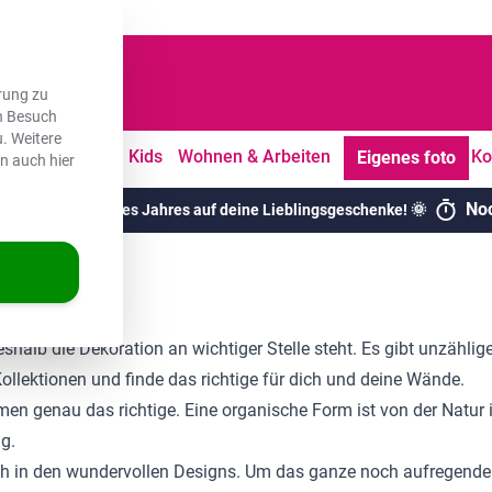
dene Kunden
rung zu
en Besuch
. Weitere
tdoor
Freizeit
Kids
Wohnen & Arbeiten
Ko
Eigenes foto
en auch hier
No
chsten Rabatte des Jahres auf deine Lieblingsgeschenke! 🌞
shalb die Dekoration an wichtiger Stelle steht. Es gibt unzähli
ollektionen und finde das richtige für dich und deine Wände.
 genau das richtige. Eine organische Form ist von der Natur ins
g.
ich in den wundervollen Designs. Um das ganze noch aufregender