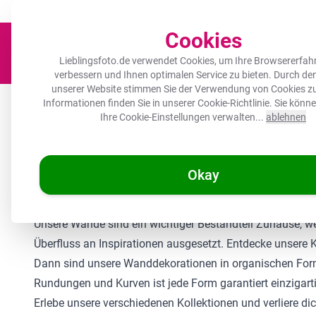
Der Platz für deine Lieblingsfotos!
Zügig & sorgfältig
100.000+ zufrie
Cookies
Lieblingsfoto.de verwendet Cookies, um Ihre Browsererfah
verbessern und Ihnen optimalen Service zu bieten. Durch d
unserer Website stimmen Sie der Verwendung von Cookies zu
Leinwand
Herdabdeckplatte
Wanddeko
Küche
Ou
Informationen finden Sie in unserer
Cookie-Richtlinie
. Sie könn
Ihre Cookie-Einstellungen verwalten...
ablehnen
🌞
SOMMERDEALS:
Die hö
Okay
/
Lieblingsfoto.de
Organische Form Kollektionen
Unsere Wände sind ein wichtiger Bestandteil Zuhause, we
Überfluss an Inspirationen ausgesetzt. Entdecke unsere K
Dann sind unsere Wanddekorationen in organischen Formen
Rundungen und Kurven ist jede Form garantiert einzigarti
Erlebe unsere verschiedenen Kollektionen und verliere d