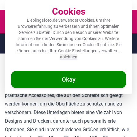
Der Platz für deine Lieblingsfotos!
Cookies
Waren
Lieblingsfoto.de verwendet Cookies, um Ihre
Browsererfahrung zu verbessern und Ihnen optimalen
Service zu bieten. Durch den Besuch unserer Website
stimmen Sie der Verwendung von Cookies zu. Weitere
🌞
SOMMERDEALS:
Die höchsten Rabatte des Jahres auf deine
Informationen finden Sie in unserer
Cookie-Richtlinie
. Sie
Lieblingsgeschenke! 🌞
können auch hier Ihre Cookie-Einstellungen verwalten...
ablehnen
Was sind Schreibtischtischunterlagen?
Schreibtischunterlagen, auch bekannt als
Okay
Schreibunterlagen oder Schreibtischtischunterlagen, sind
praktische Accessoires, die auf den Schreibtisch gelegt
werden können, um die Oberfläche zu schützen und zu
verschönern. Diese Unterlagen bieten eine Vielzahl von
Designs und Drucken, darunter auch personalisierte
Optionen. Sie sind in verschiedenen Größen erhältlich, wie