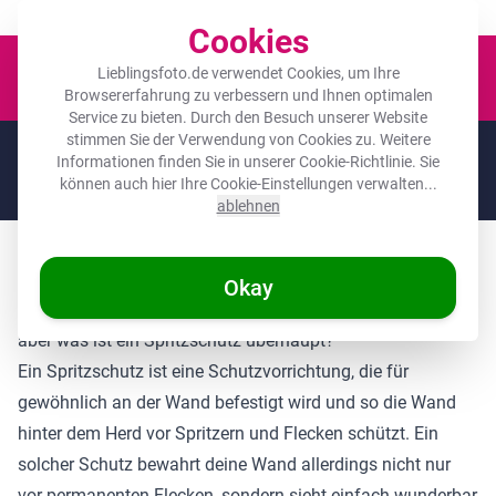
Der Platz für deine Lieblingsfotos!
Cookies
Waren
Lieblingsfoto.de verwendet Cookies, um Ihre
Browsererfahrung zu verbessern und Ihnen optimalen
Service zu bieten. Durch den Besuch unserer Website
stimmen Sie der Verwendung von Cookies zu. Weitere
🌞
SOMMERDEALS:
Die höchsten Rabatte des Jahres auf deine
Informationen finden Sie in unserer
Cookie-Richtlinie
. Sie
Lieblingsgeschenke! 🌞
können auch hier Ihre Cookie-Einstellungen verwalten...
Noch
1 tag
und
19
:
41
:
20
ablehnen
Der perfekte Schutz für deine Küche
Okay
Ein Spritzschutz ist die perfekte Ergänzung für jede Küche,
aber was ist ein Spritzschutz überhaupt?
Ein Spritzschutz ist eine Schutzvorrichtung, die für
gewöhnlich an der Wand befestigt wird und so die Wand
hinter dem Herd vor Spritzern und Flecken schützt. Ein
solcher Schutz bewahrt deine Wand allerdings nicht nur
vor permanenten Flecken, sondern sieht einfach wunderbar