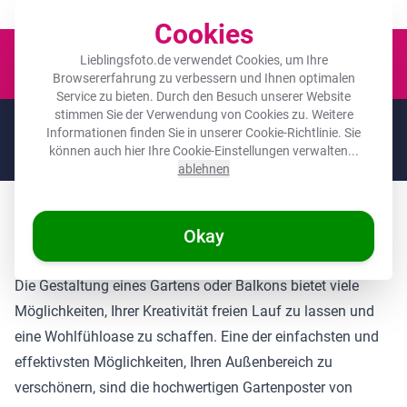
Der Platz für deine Lieblingsfotos!
Cookies
Waren
Lieblingsfoto.de verwendet Cookies, um Ihre
Browsererfahrung zu verbessern und Ihnen optimalen
Service zu bieten. Durch den Besuch unserer Website
stimmen Sie der Verwendung von Cookies zu. Weitere
🌞
SOMMERDEALS:
Die höchsten Rabatte des Jahres auf deine
Informationen finden Sie in unserer
Cookie-Richtlinie
. Sie
Lieblingsgeschenke! 🌞
können auch hier Ihre Cookie-Einstellungen verwalten...
Nur noch 10 Stunden und 47:58 übrig
ablehnen
Gartenposter: Die Perfekte Lösung für Ihren
Okay
Außenbereich
Die Gestaltung eines Gartens oder Balkons bietet viele
Möglichkeiten, Ihrer Kreativität freien Lauf zu lassen und
eine Wohlfühloase zu schaffen. Eine der einfachsten und
effektivsten Möglichkeiten, Ihren Außenbereich zu
verschönern, sind die hochwertigen Gartenposter von