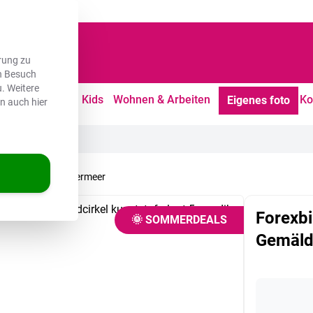
dene Kunden
rung zu
en Besuch
. Weitere
tdoor
Freizeit
Kids
Wohnen & Arbeiten
Ko
Eigenes foto
en auch hier
de von Johannes Vermeer
Forexbi
🌞 SOMMERDEALS
Gemäld