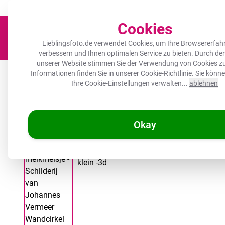
Der Platz für deine Lieblingsfotos!
Zügig & sorgfältig
100.000+ zufrie
Cookies
Lieblingsfoto.de verwendet Cookies, um Ihre Browsererfah
verbessern und Ihnen optimalen Service zu bieten. Durch d
unserer Website stimmen Sie der Verwendung von Cookies zu
Leinwand
Herdabdeckplatte
Wanddeko
Küche
Ou
Informationen finden Sie in unserer
Cookie-Richtlinie
. Sie könn
Ihre Cookie-Einstellungen verwalten...
ablehnen
Okay
/
Lieblingsfoto.de
Forexbild Rund - Das Milchmädchen - Gemäl