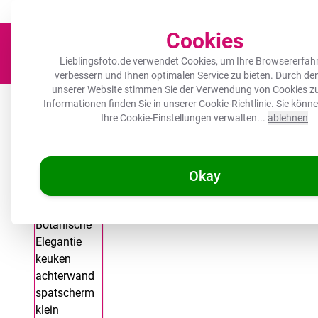
Der Platz für deine Lieblingsfotos!
Zügig & sorgfältig
100.000+ zufrie
Cookies
Lieblingsfoto.de verwendet Cookies, um Ihre Browsererfah
verbessern und Ihnen optimalen Service zu bieten. Durch d
unserer Website stimmen Sie der Verwendung von Cookies zu
Leinwand
Herdabdeckplatte
Wanddeko
Küche
Ou
Informationen finden Sie in unserer
Cookie-Richtlinie
. Sie könn
Ihre Cookie-Einstellungen verwalten...
ablehnen
Okay
/
Lieblingsfoto.de
Rückwand der Küche - Beschauliche botanisc