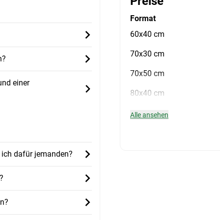
Preise
Format
60x40 cm
70x30 cm
h?
70x50 cm
und einer
80x40 cm
Alle ansehen
 ich dafür jemanden?
?
en?