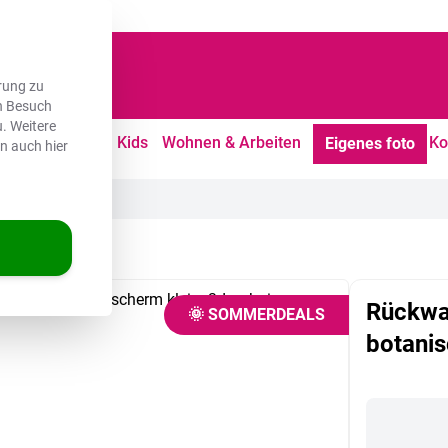
dene Kunden
rung zu
en Besuch
. Weitere
tdoor
Freizeit
Kids
Wohnen & Arbeiten
Ko
Eigenes foto
en auch hier
he Eleganz
Rückwa
🌞 SOMMERDEALS
botanis