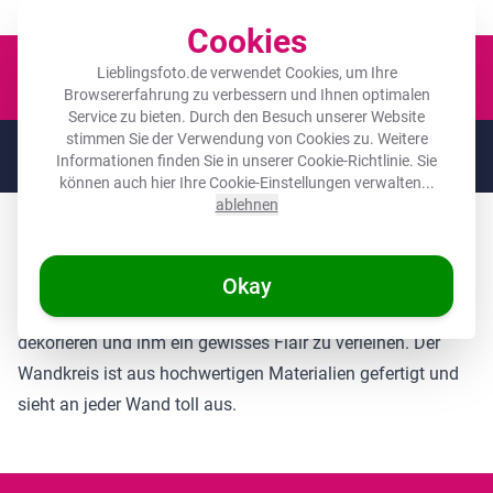
Der Platz für deine Lieblingsfotos!
Cookies
Waren
Lieblingsfoto.de verwendet Cookies, um Ihre
Browsererfahrung zu verbessern und Ihnen optimalen
Service zu bieten. Durch den Besuch unserer Website
stimmen Sie der Verwendung von Cookies zu. Weitere
🌞
SOMMERDEALS:
Die höchsten Rabatte des Jahres auf deine
Informationen finden Sie in unserer
Cookie-Richtlinie
. Sie
Lieblingsgeschenke! 🌞
können auch hier Ihre Cookie-Einstellungen verwalten...
ablehnen
Runde Bilder Kinderzimmer Pferde
Dieser Pferde-Wandkreis ist perfekt für ein Kinderzimmer.
Okay
Er ist eine tolle Möglichkeit, das Zimmer deines Kindes zu
dekorieren und ihm ein gewisses Flair zu verleihen. Der
Wandkreis ist aus hochwertigen Materialien gefertigt und
sieht an jeder Wand toll aus.