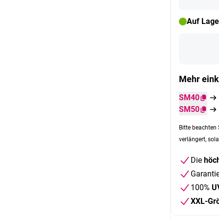
Auf Lage
Mehr eink
SM40
SM50
Bitte beachten 
verlängert, sola
Die
höch
Garanti
100%
U
XXL-Gr