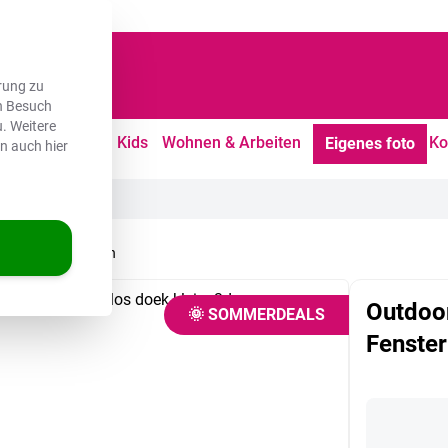
dene Kunden
rung zu
en Besuch
. Weitere
tdoor
Freizeit
Kids
Wohnen & Arbeiten
Ko
Eigenes foto
en auch hier
 Hortensie - Blumen
Outdoor
🌞 SOMMERDEALS
Fenster