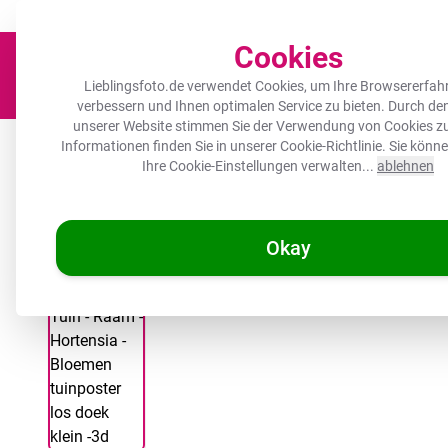
Der Platz für deine Lieblingsfotos!
Zügig & sorgfältig
100.000+ zufrie
Cookies
Lieblingsfoto.de verwendet Cookies, um Ihre Browsererfah
verbessern und Ihnen optimalen Service zu bieten. Durch d
unserer Website stimmen Sie der Verwendung von Cookies zu
Leinwand
Herdabdeckplatte
Wanddeko
Küche
Ou
Informationen finden Sie in unserer
Cookie-Richtlinie
. Sie könn
Ihre Cookie-Einstellungen verwalten...
ablehnen
Okay
/
Lieblingsfoto.de
Outdoor Poster - Aussicht - Garten - Fenster -