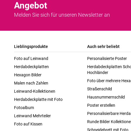
Angebot
Melden Sie sich für unseren Newsletter an
Lieblingsprodukte
Auch sehr beliebt
Foto auf Leinwand
Personalisierte Poster
Herdabdeckplatten
Herdabdeckplatten Scho
Hochländer
Hexagon Bilder
Foto über mehrere Hex
Malen nach Zahlen
Straßenschild
Leinwand-Kollektionen
Hausnummernschild
Herdabdeckplatte mit Foto
Poster erstellen
Fotoalbum
Personalisierbare Herda
Leinwand Mehrteiler
Runde Bilder Kollektion
Foto auf Kissen
Schneidebrett mit Foto