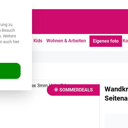
dene Kunden
rung zu
en Besuch
. Weitere
tdoor
Freizeit
Kids
Wohnen & Arbeiten
Ko
Eigenes foto
en auch hier
t - Frau - Formen
Wandkr
🌞 SOMMERDEALS
Seitena