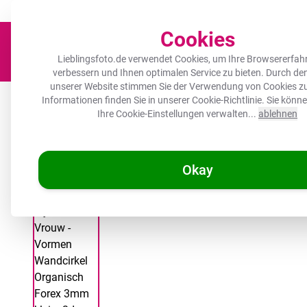
Der Platz für deine Lieblingsfotos!
Zügig & sorgfältig
100.000+ zufrie
Cookies
Lieblingsfoto.de verwendet Cookies, um Ihre Browsererfah
verbessern und Ihnen optimalen Service zu bieten. Durch d
unserer Website stimmen Sie der Verwendung von Cookies zu
Leinwand
Herdabdeckplatte
Wanddeko
Küche
Ou
Informationen finden Sie in unserer
Cookie-Richtlinie
. Sie könn
Ihre Cookie-Einstellungen verwalten...
ablehnen
Okay
/
Lieblingsfoto.de
Wandkreis Organic Forex 3mm – Seitenansich