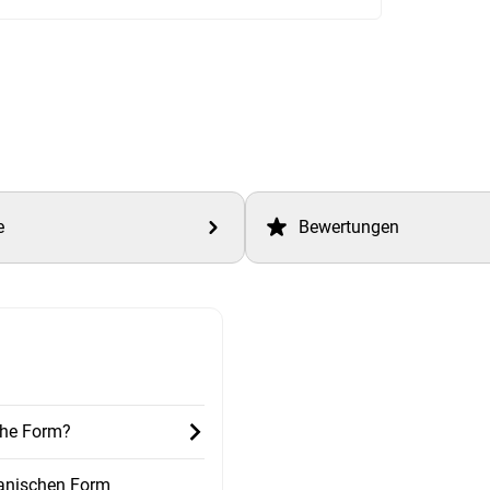
e
Bewertungen
che Form?
ganischen Form