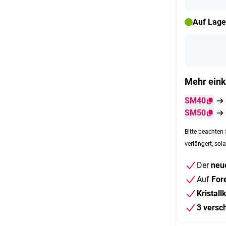
Auf Lage
Mehr eink
SM40
SM50
Bitte beachten 
verlängert, sola
Der
neu
Auf
For
Kristall
3 versc