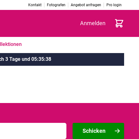
Kontakt
Fotografen
Angebot anfragen
Pro login
Warenkorb
Anmelden
llektionen
ch
3 Tage
und
05
:
35
:
38
Schicken