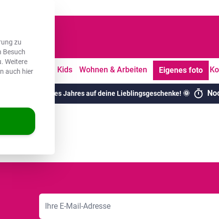
dene Kunden
rung zu
en Besuch
. Weitere
tdoor
Freizeit
Kids
Wohnen & Arbeiten
Ko
Eigenes foto
en auch hier
No
chsten Rabatte des Jahres auf deine Lieblingsgeschenke! 🌞
E-Mailadresse