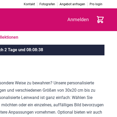
Kontakt
Fotografen
Angebot anfragen
Pro login
Warenkorb
Anmelden
llektionen
ch
2 Tage
und
08
:
08
:
38
sondere Weise zu bewahren? Unsere personalisierte
rlagen und verschiedenen Größen von 30x20 cm bis zu
sonalisierte Leinwand ist ganz einfach: Wählen Sie
 möchten oder ein einzelnes, auffälliges Bild bevorzugen
weitere Anpassungen vornehmen. Optional bieten wir auch