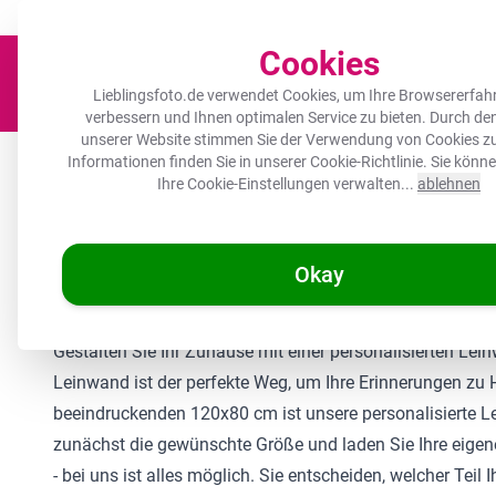
Der Platz für deine Lieblingsfotos!
Zügig & sorgfältig
100.000+ zufrie
Cookies
Lieblingsfoto.de verwendet Cookies, um Ihre Browsererfah
verbessern und Ihnen optimalen Service zu bieten. Durch d
unserer Website stimmen Sie der Verwendung von Cookies zu
Leinwand
Herdabdeckplatte
Wanddeko
Küche
Ou
Informationen finden Sie in unserer
Cookie-Richtlinie
. Sie könn
Ihre Cookie-Einstellungen verwalten...
ablehnen
🌞
SOMMERDEALS:
Die hö
Okay
/
Lieblingsfoto.de
Personalisierte Leinwand
Gestalten Sie Ihr Zuhause mit einer personalisierten L
Leinwand ist der perfekte Weg, um Ihre Erinnerungen zu 
beeindruckenden 120x80 cm ist unsere personalisierte Le
zunächst die gewünschte Größe und laden Sie Ihre eigene
- bei uns ist alles möglich. Sie entscheiden, welcher T