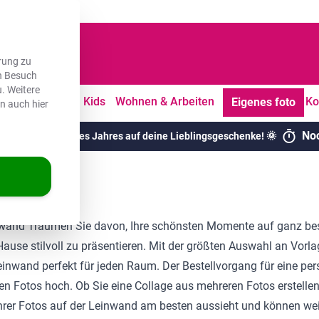
dene Kunden
rung zu
en Besuch
. Weitere
tdoor
Freizeit
Kids
Wohnen & Arbeiten
Ko
Eigenes foto
en auch hier
No
chsten Rabatte des Jahres auf deine Lieblingsgeschenke! 🌞
einwand Träumen Sie davon, Ihre schönsten Momente auf ganz be
Hause stilvoll zu präsentieren. Mit der größten Auswahl an Vo
inwand perfekt für jeden Raum. Der Bestellvorgang für eine per
n Fotos hoch. Ob Sie eine Collage aus mehreren Fotos erstellen
eil Ihrer Fotos auf der Leinwand am besten aussieht und können 