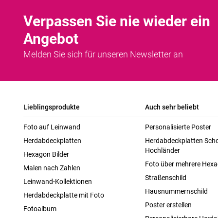
Verpassen Sie nie wieder ein
Angebot
Melden Sie sich für unseren Newsletter an
Lieblingsprodukte
Auch sehr beliebt
Foto auf Leinwand
Personalisierte Poster
Herdabdeckplatten
Herdabdeckplatten Scho
Hochländer
Hexagon Bilder
Foto über mehrere Hex
Malen nach Zahlen
Straßenschild
Leinwand-Kollektionen
Hausnummernschild
Herdabdeckplatte mit Foto
Poster erstellen
Fotoalbum