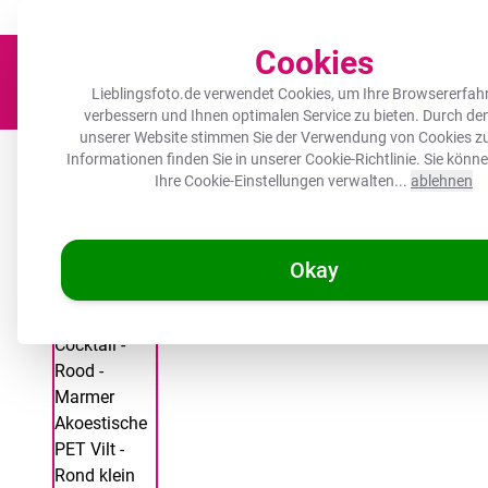
Der Platz für deine Lieblingsfotos!
Zügig & sorgfältig
100.000+ zufrie
Cookies
Lieblingsfoto.de verwendet Cookies, um Ihre Browsererfah
verbessern und Ihnen optimalen Service zu bieten. Durch d
unserer Website stimmen Sie der Verwendung von Cookies zu
Leinwand
Herdabdeckplatte
Wanddeko
Küche
Ou
Informationen finden Sie in unserer
Cookie-Richtlinie
. Sie könn
Ihre Cookie-Einstellungen verwalten...
ablehnen
Okay
/
Lieblingsfoto.de
Akustikbild rund - Kirsche - Cocktail - Rot - M