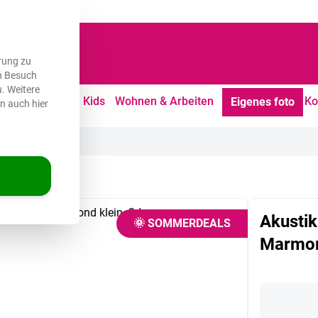
dene Kunden
rung zu
en Besuch
. Weitere
tdoor
Freizeit
Kids
Wohnen & Arbeiten
Ko
Eigenes foto
en auch hier
armor
Akustikb
🌞 SOMMERDEALS
Marmo