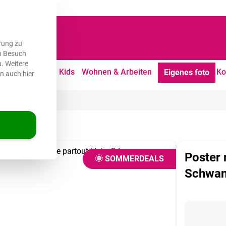
dene Kunden
rung zu
en Besuch
. Weitere
tdoor
Freizeit
Kids
Wohnen & Arbeiten
Ko
Eigenes foto
en auch hier
wanzflosse
Poster 
🌞 SOMMERDEALS
Schwan