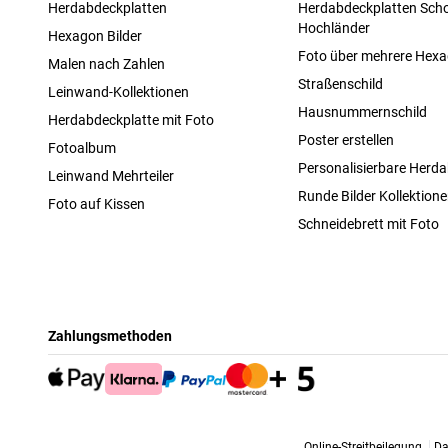
Herdabdeckplatten
Herdabdeckplatten Scho
Hochländer
Hexagon Bilder
Foto über mehrere Hex
Malen nach Zahlen
Straßenschild
Leinwand-Kollektionen
Hausnummernschild
Herdabdeckplatte mit Foto
Poster erstellen
Fotoalbum
Personalisierbare Herda
Leinwand Mehrteiler
Runde Bilder Kollektion
Foto auf Kissen
Schneidebrett mit Foto
Zahlungsmethoden
Online-Streitbeilegung
Da