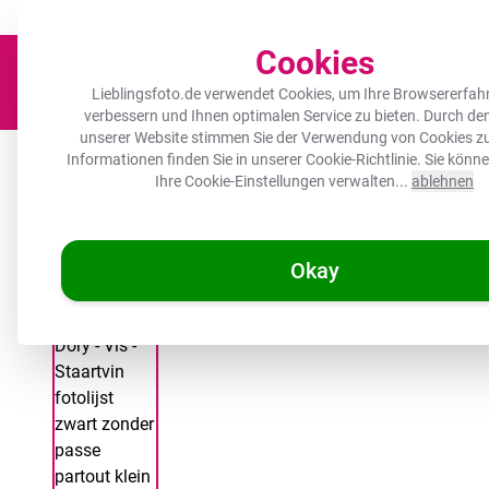
Der Platz für deine Lieblingsfotos!
Zügig & sorgfältig
100.000+ zufrie
Cookies
Lieblingsfoto.de verwendet Cookies, um Ihre Browsererfah
verbessern und Ihnen optimalen Service zu bieten. Durch d
unserer Website stimmen Sie der Verwendung von Cookies zu
Leinwand
Herdabdeckplatte
Wanddeko
Küche
Ou
Informationen finden Sie in unserer
Cookie-Richtlinie
. Sie könn
Ihre Cookie-Einstellungen verwalten...
ablehnen
Okay
/
Lieblingsfoto.de
Poster mit Rahmen - Blau - Dory - Fisch - Sch