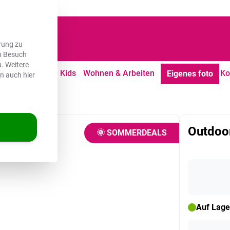
dene Kunden
rung zu
en Besuch
. Weitere
tdoor
Freizeit
Kids
Wohnen & Arbeiten
Ko
Eigenes foto
en auch hier
Outdoor
🌞 SOMMERDEALS
Auf Lage