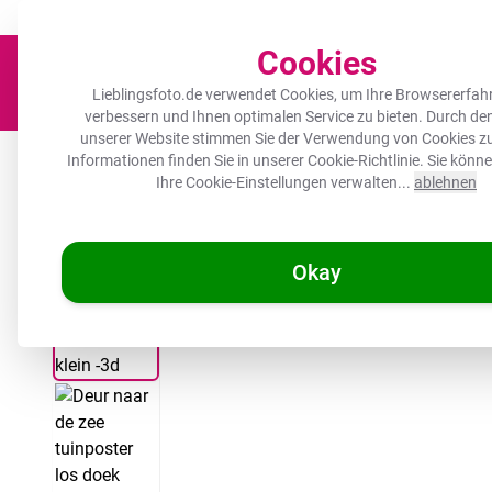
Der Platz für deine Lieblingsfotos!
Zügig & sorgfältig
100.000+ zufrie
Cookies
Lieblingsfoto.de verwendet Cookies, um Ihre Browsererfah
verbessern und Ihnen optimalen Service zu bieten. Durch d
unserer Website stimmen Sie der Verwendung von Cookies zu
Leinwand
Herdabdeckplatte
Wanddeko
Küche
Ou
Informationen finden Sie in unserer
Cookie-Richtlinie
. Sie könn
Ihre Cookie-Einstellungen verwalten...
ablehnen
/
Lieblingsfoto.de
Outdoor Poster - Tür zum Meer
Okay