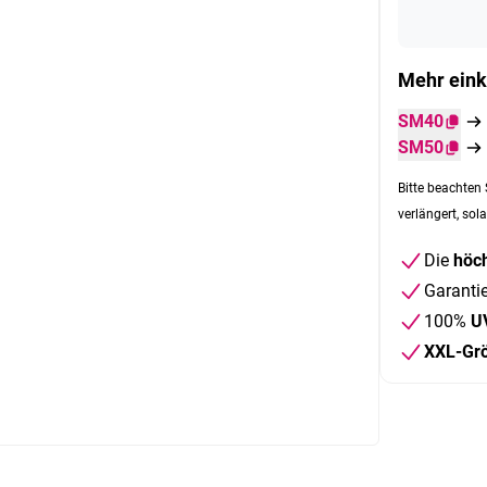
Mehr eink
SM40
SM50
Bitte beachten 
verlängert, sola
Die
höch
Garanti
100%
U
XXL-Gr