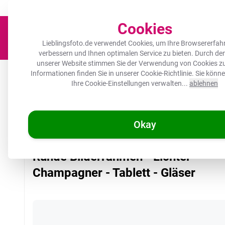
Der Platz für deine Lieblingsfotos!
Zügig & sorgfältig
100.000+ zufrie
Cookies
Lieblingsfoto.de verwendet Cookies, um Ihre Browsererfah
verbessern und Ihnen optimalen Service zu bieten. Durch d
unserer Website stimmen Sie der Verwendung von Cookies zu
Leinwand
Herdabdeckplatte
Wanddeko
Küche
Ou
Informationen finden Sie in unserer
Cookie-Richtlinie
. Sie könn
Ihre Cookie-Einstellungen verwalten...
ablehnen
Okay
/
Lieblingsfoto.de
Runde Bilderrahmen - Lichter - Champagner - T
Runde Bilderrahmen - Lichter -
Champagner - Tablett - Gläser