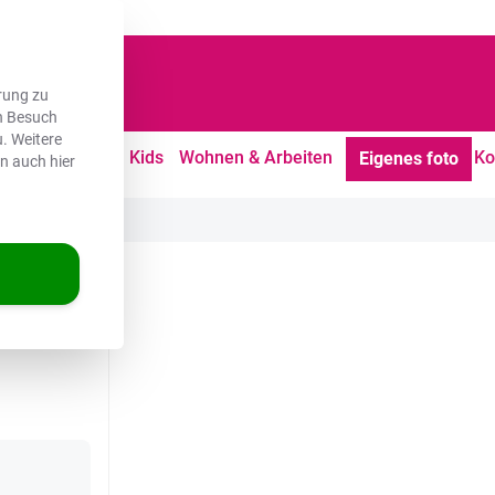
dene Kunden
rung zu
en Besuch
. Weitere
tdoor
Freizeit
Kids
Wohnen & Arbeiten
Ko
Eigenes foto
en auch hier
ablett - Gläser