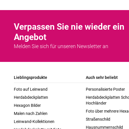
Verpassen Sie nie wieder ein
Angebot
Melden Sie sich für unseren Newsletter an
Lieblingsprodukte
Auch sehr beliebt
Foto auf Leinwand
Personalisierte Poster
Herdabdeckplatten
Herdabdeckplatten Scho
Hochländer
Hexagon Bilder
Foto über mehrere Hex
Malen nach Zahlen
Straßenschild
Leinwand-Kollektionen
Hausnummernschild