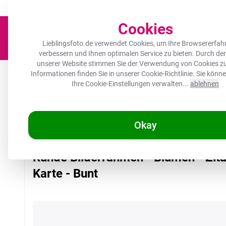
Der Platz für deine Lieblingsfotos!
Zügig & sorgfältig
100.000+ zufrie
Cookies
Lieblingsfoto.de verwendet Cookies, um Ihre Browsererfah
verbessern und Ihnen optimalen Service zu bieten. Durch d
unserer Website stimmen Sie der Verwendung von Cookies zu
Leinwand
Herdabdeckplatte
Wanddeko
Küche
Ou
Informationen finden Sie in unserer
Cookie-Richtlinie
. Sie könn
Ihre Cookie-Einstellungen verwalten...
ablehnen
Okay
/
Lieblingsfoto.de
Runde Bilderrahmen - Blumen - Zitat - Karte -
Runde Bilderrahmen - Blumen - Zita
Karte - Bunt