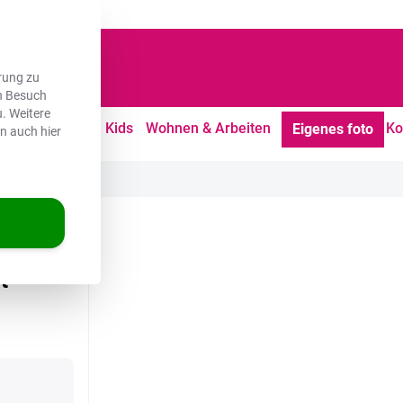
dene Kunden
rung zu
en Besuch
. Weitere
tdoor
Freizeit
Kids
Wohnen & Arbeiten
Ko
Eigenes foto
en auch hier
 Bunt
t -