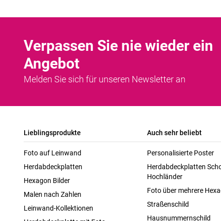
Verpassen Sie nie wieder ein
Angebot
Melden Sie sich für unseren Newsletter an
Lieblingsprodukte
Auch sehr beliebt
Foto auf Leinwand
Personalisierte Poster
Herdabdeckplatten
Herdabdeckplatten Scho
Hochländer
Hexagon Bilder
Foto über mehrere Hex
Malen nach Zahlen
Straßenschild
Leinwand-Kollektionen
Hausnummernschild