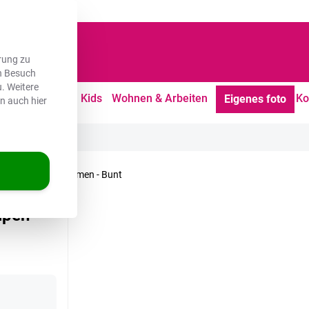
dene Kunden
rung zu
en Besuch
. Weitere
tdoor
Freizeit
Kids
Wohnen & Arbeiten
Ko
Eigenes foto
en auch hier
nenuntergang - Blumen - Bunt
lpen -