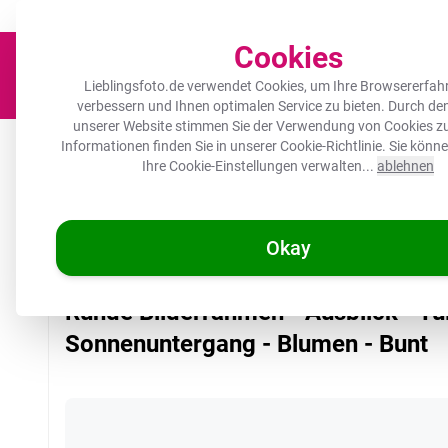
Der Platz für deine Lieblingsfotos!
Zügig & sorgfältig
100.000+ zufrie
Cookies
Lieblingsfoto.de verwendet Cookies, um Ihre Browsererfah
verbessern und Ihnen optimalen Service zu bieten. Durch d
unserer Website stimmen Sie der Verwendung von Cookies zu
Leinwand
Herdabdeckplatte
Wanddeko
Küche
Ou
Informationen finden Sie in unserer
Cookie-Richtlinie
. Sie könn
Ihre Cookie-Einstellungen verwalten...
ablehnen
Okay
/
Lieblingsfoto.de
Runde Bilderrahmen - Ausblick - Tulpen - Son
Runde Bilderrahmen - Ausblick - Tu
Sonnenuntergang - Blumen - Bunt