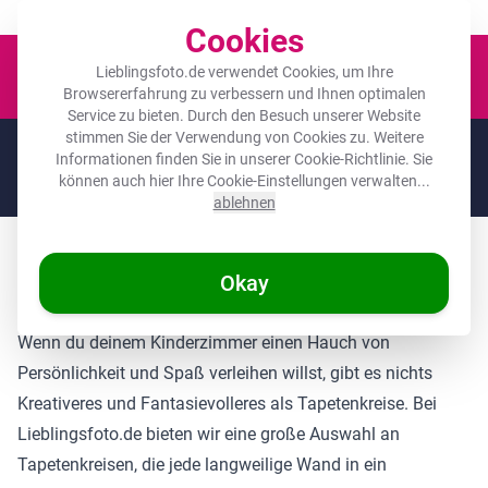
Der Platz für deine Lieblingsfotos!
Cookies
Waren
Lieblingsfoto.de verwendet Cookies, um Ihre
Browsererfahrung zu verbessern und Ihnen optimalen
Service zu bieten. Durch den Besuch unserer Website
stimmen Sie der Verwendung von Cookies zu. Weitere
🌞
SOMMERDEALS:
Die höchsten Rabatte des Jahres auf deine
Informationen finden Sie in unserer
Cookie-Richtlinie
. Sie
Lieblingsgeschenke! 🌞
können auch hier Ihre Cookie-Einstellungen verwalten...
Nur noch 10 Stunden und 58:46 übrig
ablehnen
Tapetenkreise für das Kinderzimmer günstig
Okay
kaufen
Wenn du deinem Kinderzimmer einen Hauch von
Persönlichkeit und Spaß verleihen willst, gibt es nichts
Kreativeres und Fantasievolleres als Tapetenkreise. Bei
Lieblingsfoto.de bieten wir eine große Auswahl an
Tapetenkreisen, die jede langweilige Wand in ein