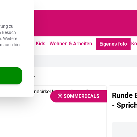
dene Kunden
rung zu
en Besuch
. Weitere
tdoor
Freizeit
Kids
Wohnen & Arbeiten
Ko
Eigenes foto
en auch hier
prichwörter - Kinder
Runde B
🌞 SOMMERDEALS
- Spric