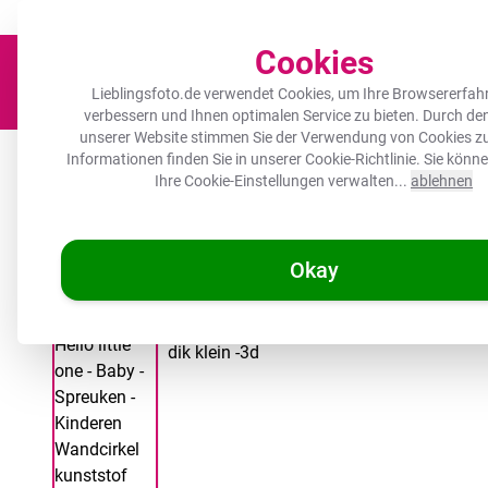
Der Platz für deine Lieblingsfotos!
Zügig & sorgfältig
100.000+ zufrie
Cookies
Lieblingsfoto.de verwendet Cookies, um Ihre Browsererfah
verbessern und Ihnen optimalen Service zu bieten. Durch d
unserer Website stimmen Sie der Verwendung von Cookies zu
Leinwand
Herdabdeckplatte
Wanddeko
Küche
Ou
Informationen finden Sie in unserer
Cookie-Richtlinie
. Sie könn
Ihre Cookie-Einstellungen verwalten...
ablehnen
Okay
/
Lieblingsfoto.de
Runde Bilder - Zitate - Hallo Kleines - Baby - S