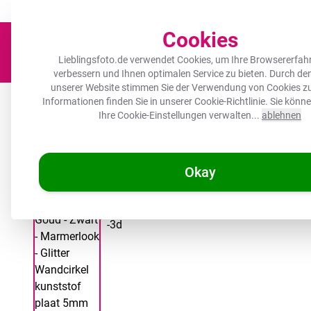
Der Platz für deine Lieblingsfotos!
Zügig & sorgfältig
100.000+ zufrie
Cookies
Lieblingsfoto.de verwendet Cookies, um Ihre Browsererfah
verbessern und Ihnen optimalen Service zu bieten. Durch d
unserer Website stimmen Sie der Verwendung von Cookies zu
Leinwand
Herdabdeckplatte
Wanddeko
Küche
Ou
Informationen finden Sie in unserer
Cookie-Richtlinie
. Sie könn
Ihre Cookie-Einstellungen verwalten...
ablehnen
Okay
/
Lieblingsfoto.de
Runde Bilder - Marmor - Gold - Schwarz - Marm