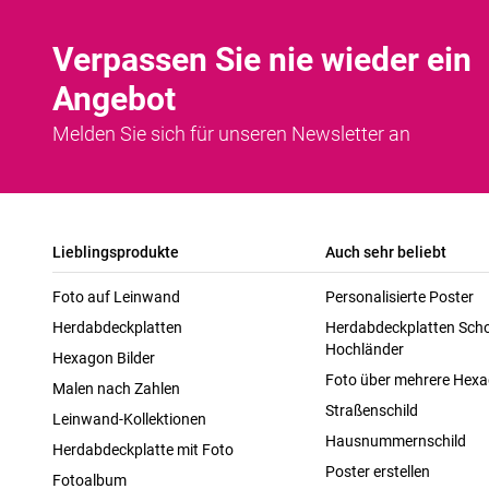
Verpassen Sie nie wieder ein
Angebot
Melden Sie sich für unseren Newsletter an
Lieblingsprodukte
Auch sehr beliebt
Foto auf Leinwand
Personalisierte Poster
Herdabdeckplatten
Herdabdeckplatten Scho
Hochländer
Hexagon Bilder
Foto über mehrere Hex
Malen nach Zahlen
Straßenschild
Leinwand-Kollektionen
Hausnummernschild
Herdabdeckplatte mit Foto
Poster erstellen
Fotoalbum