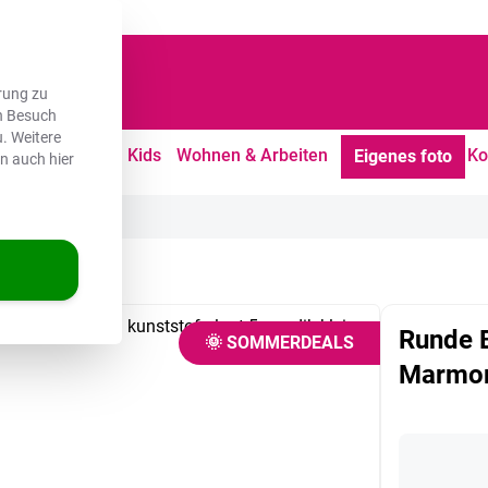
dene Kunden
rung zu
en Besuch
. Weitere
tdoor
Freizeit
Kids
Wohnen & Arbeiten
Ko
Eigenes foto
en auch hier
oroptik - Glitter
Runde B
🌞 SOMMERDEALS
Marmoro