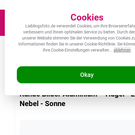
Der Platz für deine Lieblingsfotos!
Zügig & sorgfältig
100.000+ zufrie
Cookies
Lieblingsfoto.de verwendet Cookies, um Ihre Browsererfah
verbessern und Ihnen optimalen Service zu bieten. Durch d
unserer Website stimmen Sie der Verwendung von Cookies zu
Leinwand
Herdabdeckplatte
Wanddeko
Küche
Ou
Informationen finden Sie in unserer
Cookie-Richtlinie
. Sie könn
Ihre Cookie-Einstellungen verwalten...
ablehnen
Okay
/
Lieblingsfoto.de
Runde Bilder Aluminium – Hügel - Lila - Nebel
Runde Bilder Aluminium – Hügel - Li
Nebel - Sonne