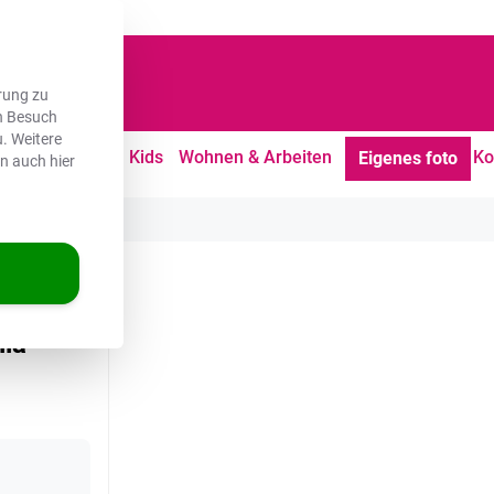
dene Kunden
rung zu
en Besuch
. Weitere
tdoor
Freizeit
Kids
Wohnen & Arbeiten
Ko
Eigenes foto
en auch hier
 - Sonne
la -