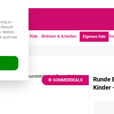
dene Kunden
rung zu
en Besuch
. Weitere
tdoor
Freizeit
Kids
Wohnen & Arbeiten
Ko
Eigenes foto
en auch hier
r - Jungen
Runde B
🌞 SOMMERDEALS
Kinder 