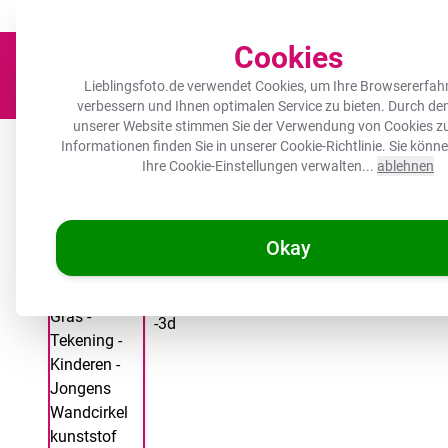
Der Platz für deine Lieblingsfotos!
Zügig & sorgfältig
100.000+ zufrie
Cookies
Lieblingsfoto.de verwendet Cookies, um Ihre Browsererfah
verbessern und Ihnen optimalen Service zu bieten. Durch d
unserer Website stimmen Sie der Verwendung von Cookies zu
Leinwand
Herdabdeckplatte
Wanddeko
Küche
Ou
Informationen finden Sie in unserer
Cookie-Richtlinie
. Sie könn
Ihre Cookie-Einstellungen verwalten...
ablehnen
Okay
/
Lieblingsfoto.de
Runde Bilder - Dino - Gras - Zeichnung - Kinde