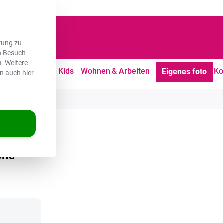
dene Kunden
rung zu
en Besuch
. Weitere
tdoor
Freizeit
Kids
Wohnen & Arbeiten
Ko
Eigenes foto
en auch hier
ation - Milch
che -