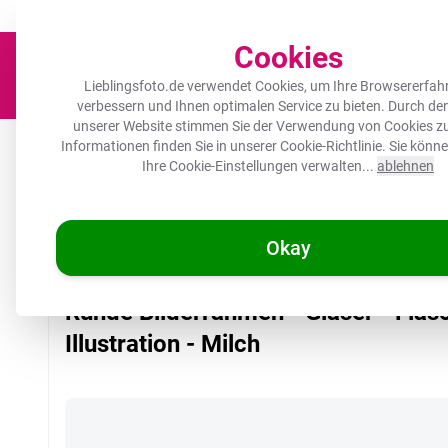
Der Platz für deine Lieblingsfotos!
Zügig & sorgfältig
100.000+ zufrie
Cookies
Lieblingsfoto.de verwendet Cookies, um Ihre Browsererfah
verbessern und Ihnen optimalen Service zu bieten. Durch d
unserer Website stimmen Sie der Verwendung von Cookies zu
Leinwand
Herdabdeckplatte
Wanddeko
Küche
Ou
Informationen finden Sie in unserer
Cookie-Richtlinie
. Sie könn
Ihre Cookie-Einstellungen verwalten...
ablehnen
Okay
/
Lieblingsfoto.de
Runde Bilderrahmen - Gläser - Flasche - Illustr
Runde Bilderrahmen - Gläser - Flas
Illustration - Milch