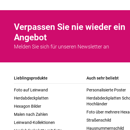
Verpassen Sie nie wieder ein
Angebot
Melden Sie sich für unseren Newsletter an
Lieblingsprodukte
Auch sehr beliebt
Foto auf Leinwand
Personalisierte Poster
Herdabdeckplatten
Herdabdeckplatten Scho
Hochländer
Hexagon Bilder
Foto über mehrere Hex
Malen nach Zahlen
Straßenschild
Leinwand-Kollektionen
Hausnummernschild