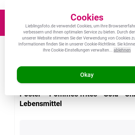
Der Platz für deine Lieblingsfotos!
Zügig & sorgfältig
100.000+ zufrie
Cookies
Lieblingsfoto.de verwendet Cookies, um Ihre Browsererfah
verbessern und Ihnen optimalen Service zu bieten. Durch d
unserer Website stimmen Sie der Verwendung von Cookies zu
Leinwand
Herdabdeckplatte
Wanddeko
Küche
Ou
Informationen finden Sie in unserer
Cookie-Richtlinie
. Sie könn
Ihre Cookie-Einstellungen verwalten...
ablehnen
Okay
/
Lieblingsfoto.de
Poster – Pommes frites - Gold - Chrom - Lebe
Poster – Pommes frites - Gold - Ch
Lebensmittel