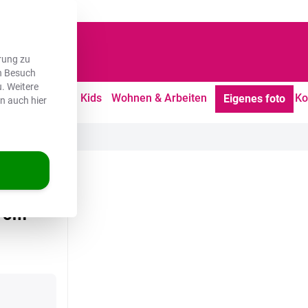
dene Kunden
rung zu
en Besuch
. Weitere
tdoor
Freizeit
Kids
Wohnen & Arbeiten
Ko
Eigenes foto
en auch hier
nsmittel
rom -