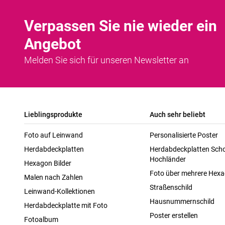
Verpassen Sie nie wieder ein
Angebot
Melden Sie sich für unseren Newsletter an
Lieblingsprodukte
Auch sehr beliebt
Foto auf Leinwand
Personalisierte Poster
Herdabdeckplatten
Herdabdeckplatten Scho
Hochländer
Hexagon Bilder
Foto über mehrere Hex
Malen nach Zahlen
Straßenschild
Leinwand-Kollektionen
Hausnummernschild
Herdabdeckplatte mit Foto
Poster erstellen
Fotoalbum