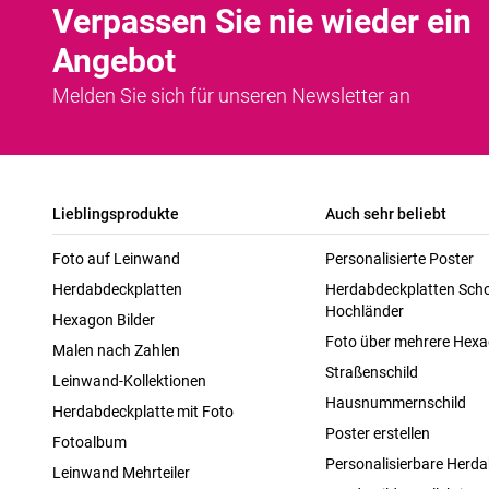
Verpassen Sie nie wieder ein
Angebot
Melden Sie sich für unseren Newsletter an
Lieblingsprodukte
Auch sehr beliebt
Foto auf Leinwand
Personalisierte Poster
Herdabdeckplatten
Herdabdeckplatten Scho
Hochländer
Hexagon Bilder
Foto über mehrere Hex
Malen nach Zahlen
Straßenschild
Leinwand-Kollektionen
Hausnummernschild
Herdabdeckplatte mit Foto
Poster erstellen
Fotoalbum
Personalisierbare Herda
Leinwand Mehrteiler