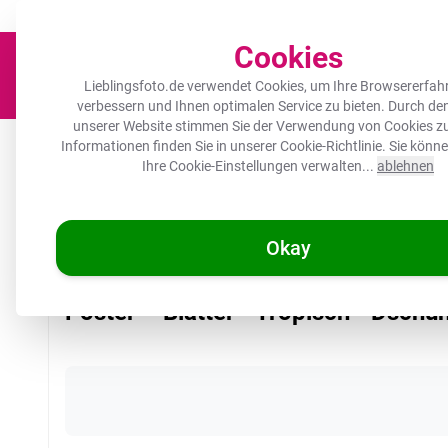
Der Platz für deine Lieblingsfotos!
Zügig & sorgfältig
100.000+ zufrie
Cookies
Lieblingsfoto.de verwendet Cookies, um Ihre Browsererfah
verbessern und Ihnen optimalen Service zu bieten. Durch d
unserer Website stimmen Sie der Verwendung von Cookies zu
Leinwand
Herdabdeckplatte
Wanddeko
Küche
Ou
Informationen finden Sie in unserer
Cookie-Richtlinie
. Sie könn
Ihre Cookie-Einstellungen verwalten...
ablehnen
Okay
/
Lieblingsfoto.de
Poster – Blätter - Tropisch - Dschungel
Poster – Blätter - Tropisch - Dschu