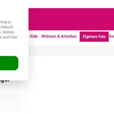
dene Kunden
rung zu
en Besuch
. Weitere
tdoor
Freizeit
Kids
Wohnen & Arbeiten
Ko
Eigenes foto
en auch hier
ngel