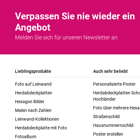
Verpassen Sie nie wieder ein
Angebot
Melden Sie sich für unseren Newsletter an
Lieblingsprodukte
Auch sehr beliebt
Foto auf Leinwand
Personalisierte Poster
Herdabdeckplatten
Herdabdeckplatten Scho
Hochländer
Hexagon Bilder
Foto über mehrere Hex
Malen nach Zahlen
Straßenschild
Leinwand-Kollektionen
Hausnummernschild
Herdabdeckplatte mit Foto
Poster erstellen
Fotoalbum