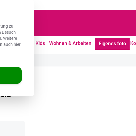
dene Kunden
rung zu
en Besuch
. Weitere
tdoor
Freizeit
Kids
Wohnen & Arbeiten
Ko
Eigenes foto
en auch hier
chzeichnung
eiß -