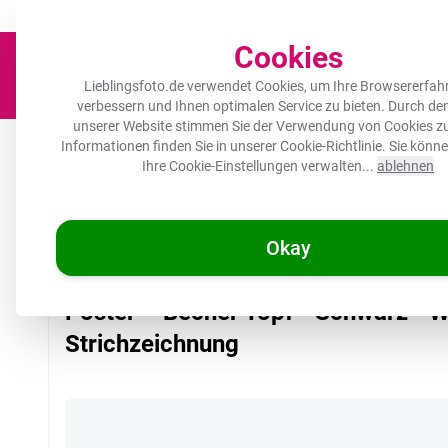
Der Platz für deine Lieblingsfotos!
Zügig & sorgfältig
100.000+ zufrie
Cookies
Lieblingsfoto.de verwendet Cookies, um Ihre Browsererfah
verbessern und Ihnen optimalen Service zu bieten. Durch d
unserer Website stimmen Sie der Verwendung von Cookies zu
Leinwand
Herdabdeckplatte
Wanddeko
Küche
Ou
Informationen finden Sie in unserer
Cookie-Richtlinie
. Sie könn
Ihre Cookie-Einstellungen verwalten...
ablehnen
Okay
/
Lieblingsfoto.de
Poster – Becher Topf - Schwarz - Weiß - Stri
Poster – Becher Topf - Schwarz - W
Strichzeichnung