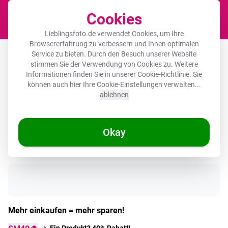
Cookies
Waren
Lieblingsfoto.de verwendet Cookies, um Ihre
Browsererfahrung zu verbessern und Ihnen optimalen
Wandkreis Organic Forex 3mm –
Service zu bieten. Durch den Besuch unserer Website
stimmen Sie der Verwendung von Cookies zu. Weitere
Ziege - Hörner - Kimono - Farbenfroh
Informationen finden Sie in unserer
Cookie-Richtlinie
. Sie
können auch hier Ihre Cookie-Einstellungen verwalten...
ablehnen
🌞 SOMMERDEALS
Okay
Auf Lager
Mehr einkaufen = mehr sparen!
Ein Produkt? 40% Rabatt!