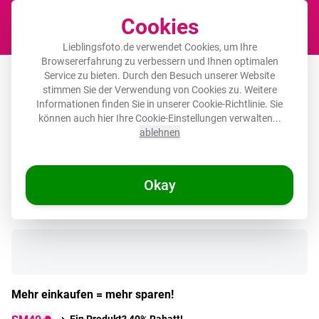
Cookies
Waren
Lieblingsfoto.de verwendet Cookies, um Ihre
Browsererfahrung zu verbessern und Ihnen optimalen
Wandkreis Organic Forex 3mm –
Service zu bieten. Durch den Besuch unserer Website
stimmen Sie der Verwendung von Cookies zu. Weitere
Blätter - Minimalistisch - Schwarz
Informationen finden Sie in unserer
Cookie-Richtlinie
. Sie
können auch hier Ihre Cookie-Einstellungen verwalten...
ablehnen
🌞 SOMMERDEALS
Okay
Auf Lager
Mehr einkaufen = mehr sparen!
Ein Produkt? 40% Rabatt!