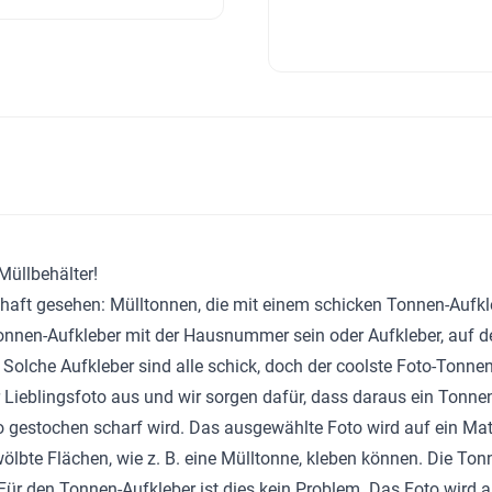
Müllbehälter!
haft gesehen: Mülltonnen, die mit einem schicken Tonnen-Aufkle
 Tonnen-Aufkleber mit der Hausnummer sein oder Aufkleber, auf 
lche Aufkleber sind alle schick, doch der coolste Foto-Tonnen-Au
r Lieblingsfoto aus und wir sorgen dafür, dass daraus ein Tonnen
to gestochen scharf wird. Das ausgewählte Foto wird auf ein Ma
ewölbte Flächen, wie z. B. eine Mülltonne, kleben können. Die Ton
 den Tonnen-Aufkleber ist dies kein Problem. Das Foto wird auf 