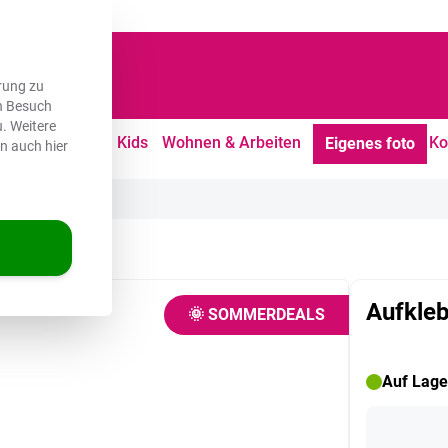
dene Kunden
rung zu
en Besuch
. Weitere
tdoor
Freizeit
Kids
Wohnen & Arbeiten
Ko
Eigenes foto
en auch hier
nen
Aufkleb
🌞 SOMMERDEALS
Auf Lage