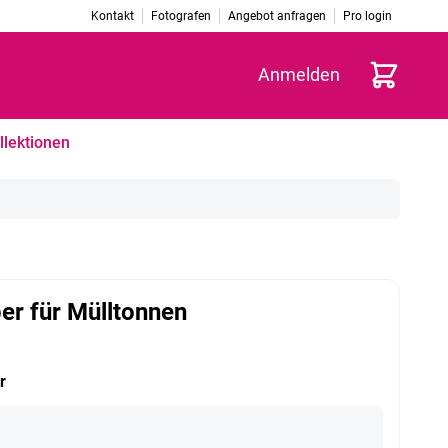
Kontakt
Fotografen
Angebot anfragen
Pro login
Warenkorb
Anmelden
llektionen
er für Mülltonnen
r