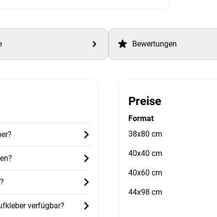
e
Bewertungen
Preise
Format
38x80 cm
ber?
40x40 cm
den?
40x60 cm
r?
44x98 cm
fkleber verfügbar?