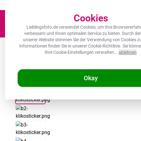
Der Platz für deine Lieblingsfotos!
Zügig & sorgfältig
100.000+ zufrie
Cookies
Lieblingsfoto.de verwendet Cookies, um Ihre Browsererfah
verbessern und Ihnen optimalen Service zu bieten. Durch d
unserer Website stimmen Sie der Verwendung von Cookies zu
Leinwand
Herdabdeckplatte
Wanddeko
Küche
Ou
Informationen finden Sie in unserer
Cookie-Richtlinie
. Sie könn
Ihre Cookie-Einstellungen verwalten...
ablehnen
Okay
/
/
Lieblingsfoto.de
Mülltonnenaufkleber
Aufkleber für Müllton