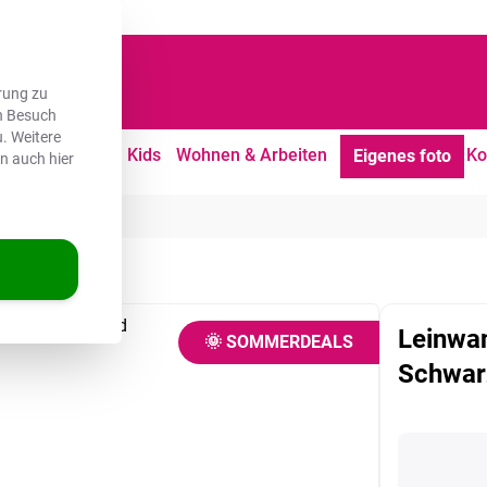
dene Kunden
rung zu
en Besuch
. Weitere
tdoor
Freizeit
Kids
Wohnen & Arbeiten
Ko
Eigenes foto
en auch hier
hwarz
Leinwan
🌞 SOMMERDEALS
Schwar