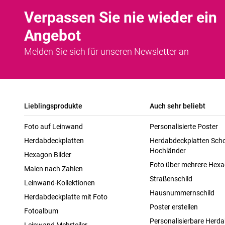
Verpassen Sie nie wieder ein
Angebot
Melden Sie sich für unseren Newsletter an
Lieblingsprodukte
Auch sehr beliebt
Foto auf Leinwand
Personalisierte Poster
Herdabdeckplatten
Herdabdeckplatten Scho
Hochländer
Hexagon Bilder
Foto über mehrere Hex
Malen nach Zahlen
Straßenschild
Leinwand-Kollektionen
Hausnummernschild
Herdabdeckplatte mit Foto
Poster erstellen
Fotoalbum
Personalisierbare Herda
Leinwand Mehrteiler