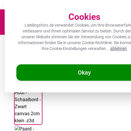
Der Platz für deine Lieblingsfotos!
Zügig & sorgfältig
100.000+ zufrie
Cookies
Lieblingsfoto.de verwendet Cookies, um Ihre Browsererfah
verbessern und Ihnen optimalen Service zu bieten. Durch d
unserer Website stimmen Sie der Verwendung von Cookies zu
Leinwand
Herdabdeckplatte
Wanddeko
Küche
Ou
Informationen finden Sie in unserer
Cookie-Richtlinie
. Sie könn
Ihre Cookie-Einstellungen verwalten...
ablehnen
Okay
/
Lieblingsfoto.de
Leinwandbild - Pferd - Holz - Schautafel - Sc