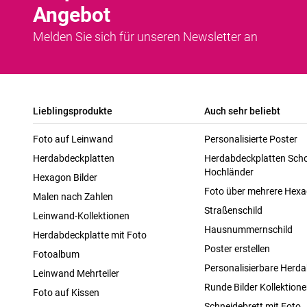
Angebot
Melden Sie sich für unseren Newsletter an
Lieblingsprodukte
Auch sehr beliebt
Foto auf Leinwand
Personalisierte Poster
Herdabdeckplatten
Herdabdeckplatten Scho
Hochländer
Hexagon Bilder
Foto über mehrere Hex
Malen nach Zahlen
Straßenschild
Leinwand-Kollektionen
Hausnummernschild
Herdabdeckplatte mit Foto
Poster erstellen
Fotoalbum
Personalisierbare Herda
Leinwand Mehrteiler
Runde Bilder Kollektion
Foto auf Kissen
Schneidebrett mit Foto