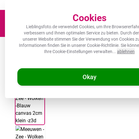
Der Platz für deine Lieblingsfotos!
Zügig & sorgfältig
100.000+ zufrie
Cookies
Lieblingsfoto.de verwendet Cookies, um Ihre Browsererfah
verbessern und Ihnen optimalen Service zu bieten. Durch d
unserer Website stimmen Sie der Verwendung von Cookies zu
Leinwand
Herdabdeckplatte
Wanddeko
Küche
Ou
Informationen finden Sie in unserer
Cookie-Richtlinie
. Sie könn
Ihre Cookie-Einstellungen verwalten...
ablehnen
Okay
/
Lieblingsfoto.de
Leinwandbild - Möwen - Meer - Wolken -Blau