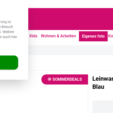
dene Kunden
rung zu
en Besuch
. Weitere
tdoor
Freizeit
Kids
Wohnen & Arbeiten
Ko
Eigenes foto
en auch hier
Leinwan
🌞 SOMMERDEALS
Blau