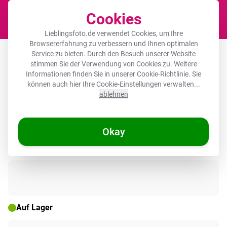
Cookies
Waren
Lieblingsfoto.de verwendet Cookies, um Ihre
Browsererfahrung zu verbessern und Ihnen optimalen
Leinwandbild - Dünen mit Strandhafer
Service zu bieten. Durch den Besuch unserer Website
stimmen Sie der Verwendung von Cookies zu. Weitere
in der Sonne des Nationalparks
Informationen finden Sie in unserer
Cookie-Richtlinie
. Sie
Schleswig-Holsteinisches Wattenmeer
können auch hier Ihre Cookie-Einstellungen verwalten...
ablehnen
Okay
🌞 SOMMERDEALS
Auf Lager