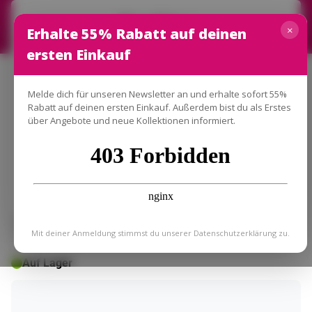
Cookies
Waren
×
Erhalte 55% Rabatt auf deinen
Lieblingsfoto.de verwendet Cookies, um Ihre
ersten Einkauf
Browsererfahrung zu verbessern und Ihnen optimalen
Leinwandbild - Baseball - Weiß -
Service zu bieten. Durch den Besuch unserer Website
stimmen Sie der Verwendung von Cookies zu. Weitere
Fliegen
Melde dich für unseren Newsletter an und erhalte sofort 55%
Informationen finden Sie in unserer
Cookie-Richtlinie
. Sie
Rabatt auf deinen ersten Einkauf. Außerdem bist du als Erstes
können auch hier Ihre Cookie-Einstellungen verwalten...
über Angebote und neue Kollektionen informiert.
ablehnen
🌞 SOMMERDEALS
Okay
Mit deiner Anmeldung stimmst du unserer
Datenschutzerklärung
zu.
Auf Lager