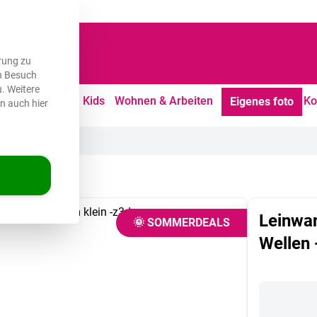
dene Kunden
rung zu
en Besuch
. Weitere
tdoor
Freizeit
Kids
Wohnen & Arbeiten
Ko
Eigenes foto
en auch hier
n - Cremefarben
Leinwan
🌞 SOMMERDEALS
Wellen