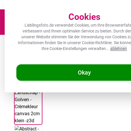
Der Platz für deine Lieblingsfotos!
Zügig & sorgfältig
100.000+ zufrie
Cookies
Lieblingsfoto.de verwendet Cookies, um Ihre Browsererfah
verbessern und Ihnen optimalen Service zu bieten. Durch d
unserer Website stimmen Sie der Verwendung von Cookies zu
Leinwand
Herdabdeckplatte
Wanddeko
Küche
Ou
Informationen finden Sie in unserer
Cookie-Richtlinie
. Sie könn
Ihre Cookie-Einstellungen verwalten...
ablehnen
Okay
/
Lieblingsfoto.de
Leinwandbild - Abstrakt - Landschaft - Welle