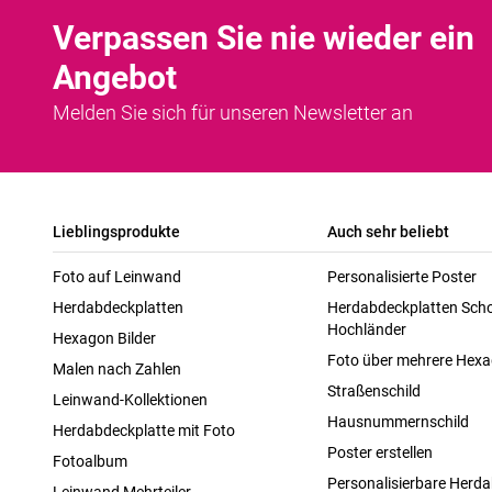
Verpassen Sie nie wieder ein
Angebot
Melden Sie sich für unseren Newsletter an
Lieblingsprodukte
Auch sehr beliebt
Foto auf Leinwand
Personalisierte Poster
Herdabdeckplatten
Herdabdeckplatten Scho
Hochländer
Hexagon Bilder
Foto über mehrere Hex
Malen nach Zahlen
Straßenschild
Leinwand-Kollektionen
Hausnummernschild
Herdabdeckplatte mit Foto
Poster erstellen
Fotoalbum
Personalisierbare Herda
Leinwand Mehrteiler