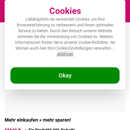
Cookies
Waren
Lieblingsfoto.de verwendet Cookies, um Ihre
Browsererfahrung zu verbessern und Ihnen optimalen
Herdabdeckplatte - Faultier -
Service zu bieten. Durch den Besuch unserer Website
stimmen Sie der Verwendung von Cookies zu. Weitere
Blumendruck - Brille - Rosa
Informationen finden Sie in unserer
Cookie-Richtlinie
. Sie
können auch hier Ihre Cookie-Einstellungen verwalten...
ablehnen
🌞 SOMMERDEALS
Okay
Auf Lager
Mehr einkaufen = mehr sparen!
Ein Produkt? 40% Rabatt!