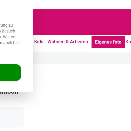
dene Kunden
rung zu
en Besuch
. Weitere
tdoor
Freizeit
Kids
Wohnen & Arbeiten
Ko
Eigenes foto
en auch hier
anisch