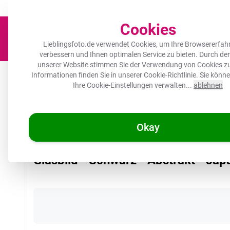
Der Platz für deine Lieblingsfotos!
Zügig & sorgfältig
100.000+ zufrie
Cookies
Lieblingsfoto.de verwendet Cookies, um Ihre Browsererfah
verbessern und Ihnen optimalen Service zu bieten. Durch d
unserer Website stimmen Sie der Verwendung von Cookies zu
Leinwand
Herdabdeckplatte
Wanddeko
Küche
Ou
Informationen finden Sie in unserer
Cookie-Richtlinie
. Sie könn
Ihre Cookie-Einstellungen verwalten...
ablehnen
Okay
/
Lieblingsfoto.de
Glasbild - Schwarz - Abstrakt - Japanisch
Glasbild - Schwarz - Abstrakt - Jap