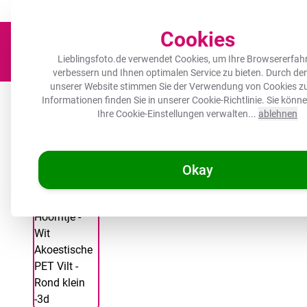
Der Platz für deine Lieblingsfotos!
Zügig & sorgfältig
100.000+ zufrie
Cookies
Lieblingsfoto.de verwendet Cookies, um Ihre Browsererfah
verbessern und Ihnen optimalen Service zu bieten. Durch d
unserer Website stimmen Sie der Verwendung von Cookies zu
Leinwand
Herdabdeckplatte
Wanddeko
Küche
Ou
Informationen finden Sie in unserer
Cookie-Richtlinie
. Sie könn
Ihre Cookie-Einstellungen verwalten...
ablehnen
Okay
/
Lieblingsfoto.de
Akustikbild rund - Eiswaffel - Weiß