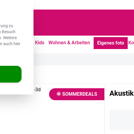
dene Kunden
rung zu
en Besuch
. Weitere
tdoor
Freizeit
Kids
Wohnen & Arbeiten
Ko
Eigenes foto
en auch hier
Akustik
🌞 SOMMERDEALS