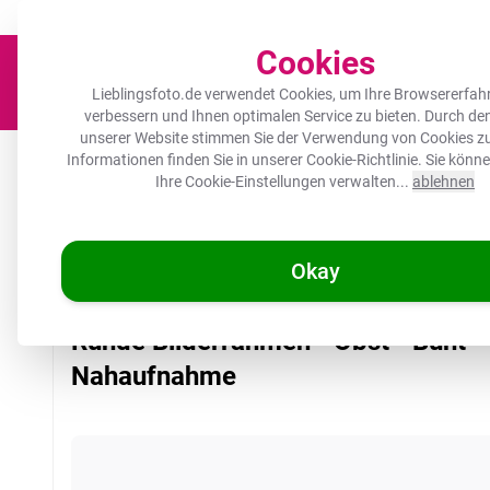
Der Platz für deine Lieblingsfotos!
Zügig & sorgfältig
100.000+ zufrie
Cookies
Lieblingsfoto.de verwendet Cookies, um Ihre Browsererfah
verbessern und Ihnen optimalen Service zu bieten. Durch d
unserer Website stimmen Sie der Verwendung von Cookies zu
Leinwand
Herdabdeckplatte
Wanddeko
Küche
Ou
Informationen finden Sie in unserer
Cookie-Richtlinie
. Sie könn
Ihre Cookie-Einstellungen verwalten...
ablehnen
Okay
/
Lieblingsfoto.de
Runde Bilderrahmen - Obst - Bunt - Nahaufn
Runde Bilderrahmen - Obst - Bunt -
Nahaufnahme