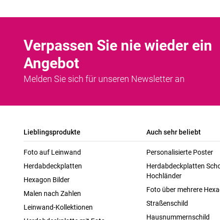
Verpassen Sie nie wieder ein
Angebot
Melden Sie sich für unseren Newsletter an
Lieblingsprodukte
Auch sehr beliebt
Foto auf Leinwand
Personalisierte Poster
Herdabdeckplatten
Herdabdeckplatten Scho
Hochländer
Hexagon Bilder
Foto über mehrere Hex
Malen nach Zahlen
Straßenschild
Leinwand-Kollektionen
Hausnummernschild