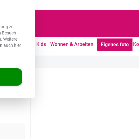
dene Kunden
rung zu
en Besuch
. Weitere
tdoor
Freizeit
Kids
Wohnen & Arbeiten
Ko
Eigenes foto
en auch hier
ahme